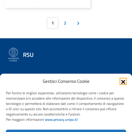
1
2
RSU
Gestisci Consenso Cookie
RAPPRESENTANZE SINDACALI UNITARIE
Chi siamo
Per fornire le migliori esperienze, utilizziamo tecnologie come i cookie per
Notiziario RSU
memorizzare e/o accedere alle informazioni del dispositivo. Il consenso a queste
tecnologie ci permetterà di elaborare dati come il comportamento di navigazione
CONTATTI
o ID unici su questo sito. Non acconsentire o ritirare il consenso può influire
negativamente su alcune caratteristiche e funzioni:
rsu@unipv.it
Per maggiori informazioni
www.privacy.unipv.it/