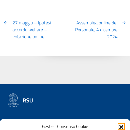
27 maggio – Ipotesi
Assemblea online del
accordo welfare –
Personale, 4 dicembre
votazione online
2024
RSU
Gestisci Consenso Cookie
RAPPRESENTANZE SINDACALI UNITARIE