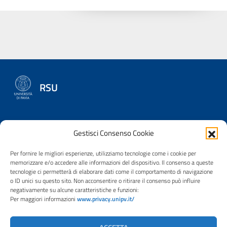
RSU
Gestisci Consenso Cookie
RAPPRESENTANZE SINDACALI UNITARIE
Chi siamo
Per fornire le migliori esperienze, utilizziamo tecnologie come i cookie per
Notiziario RSU
memorizzare e/o accedere alle informazioni del dispositivo. Il consenso a queste
tecnologie ci permetterà di elaborare dati come il comportamento di navigazione
CONTATTI
o ID unici su questo sito. Non acconsentire o ritirare il consenso può influire
negativamente su alcune caratteristiche e funzioni:
rsu@unipv.it
Per maggiori informazioni
www.privacy.unipv.it/